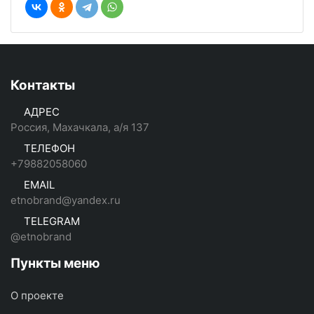
Контакты
АДРЕС
Россия, Махачкала, а/я 137
ТЕЛЕФОН
+79882058060
EMAIL
etnobrand@yandex.ru
TELEGRAM
@etnobrand
Пункты меню
О проекте